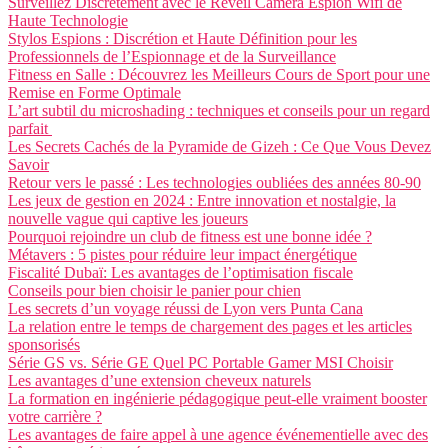
Surveillez Discrètement avec le Réveil Caméra Espion Wifi de
Haute Technologie
Stylos Espions : Discrétion et Haute Définition pour les
Professionnels de l’Espionnage et de la Surveillance
Fitness en Salle : Découvrez les Meilleurs Cours de Sport pour une
Remise en Forme Optimale
L’art subtil du microshading : techniques et conseils pour un regard
parfait
Les Secrets Cachés de la Pyramide de Gizeh : Ce Que Vous Devez
Savoir
Retour vers le passé : Les technologies oubliées des années 80-90
Les jeux de gestion en 2024 : Entre innovation et nostalgie, la
nouvelle vague qui captive les joueurs
Pourquoi rejoindre un club de fitness est une bonne idée ?
Métavers : 5 pistes pour réduire leur impact énergétique
Fiscalité Dubaï: Les avantages de l’optimisation fiscale
Conseils pour bien choisir le panier pour chien
Les secrets d’un voyage réussi de Lyon vers Punta Cana
La relation entre le temps de chargement des pages et les articles
sponsorisés
Série GS vs. Série GE Quel PC Portable Gamer MSI Choisir
Les avantages d’une extension cheveux naturels
La formation en ingénierie pédagogique peut-elle vraiment booster
votre carrière ?
Les avantages de faire appel à une agence événementielle avec des