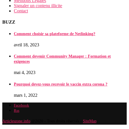
Mentions Légales
Signaler un contenu illicite
Contact
BUZZ
Comment choisir sa plateforme de Netlinking?
avril 18, 2023
Comment devenir Community Manager : Formation et
exigences
mai 4, 2023
Pourquoi devez-vous recevoir le vaccin extra corona ?
mars 1, 2022
Facebook
Rss
Articleszone.info
@2020 - Tous droits réservés -
SiteMap