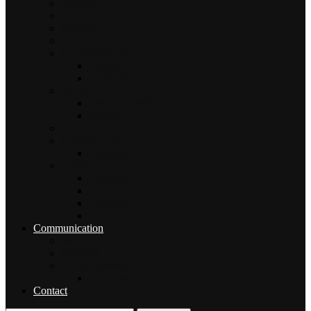
Sciences
Économie
Musique
Droit
Environnement
Sécurité
Animaux
Famille
Enfant – Bébé
Mariage
Emploi
Enseignement
Formation
Loisirs
Shopping
Photographie
Cadeaux
Voyance
Communication
Médias
Publicité
Référencement
Annuaires
Contact