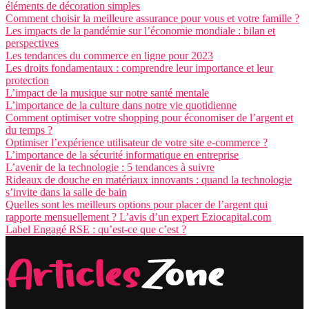
éléments de décoration simples
Comment choisir la meilleure assurance pour vous et votre famille ?
Les impacts de la pandémie sur l’économie mondiale : bilan et
perspectives
Les tendances du commerce en ligne pour 2023
Les droits fondamentaux : comprendre leur importance et leur
protection
L’impact de la musique sur notre santé mentale
L’importance de la culture dans notre vie quotidienne
Comment optimiser votre shopping pour économiser de l’argent et
du temps ?
Optimiser l’expérience utilisateur de votre site e-commerce ?
L’importance de la sécurité informatique en entreprise
L’avenir de la technologie : 5 tendances à suivre
Rideaux de douche en matériaux innovants : quand la technologie
s’invite dans la salle de bain
Quelles sont les meilleurs options pour placer de l’argent qui
rapporte mensuellement ? L’avis d’un expert Eziocapital.com
Label Engagé RSE : qu’est-ce que c’est ?