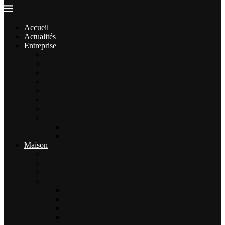
Accueil
Actualités
Entreprise
Finance
Immobilier
Commerce
Assurance
Agriculture
Artisanat
Textile
Transport
Automobile
Moto
Maison
Décoration
Bricolage
Cuisine
Artisans & Bâtiment
Plomberie
Serrurerie
Électricité
Rénovation intérieure