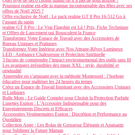
Quel style de déco choisir quand on n’a pas de goût affirmé ?
Pourquoi realme est-elle la marque incontournable des fêtes avec ses
offres de Noël 2025 ?
Offre exclusive de Noël : Le pack realme GT 8 Pro 16-512 Go à
l’assaut du sapin
realme GT 8 Pro : Le Vrai Flagship est Là ! Prix, Fiche Technique
et Offres de Lancement qui Bousculent la France
Transformez Votre Espace de Travail avec des Accessoires de
Bureau Uniques et Pratiques
Transformez Votre Intérieur avec Nos Attrape-Rêves Lumineux
LED : Ambiance Chaleureuse et Protection Spirituelle
3 façons de comprendre l’impact environnemental des outils sans fil
Les avantages irrésistibles des mugs XXL : style, durabilité et
originalité
Apprendre en s’amusant avec la méthode Montessori : l’horloge
éducative pour maîtriser les 24 heures du temps
Créez un Espace de Travail Inspirant avec des Accessoires Uniques
et Ludiques
Bulle Moto : Le Guide Complet pour Choisir la Protection Parfaite
Lunettes Espion : L’Accessoire Indispensable pour des
Enregistrements Discrets et Efficaces
Accessoires Vestimentaires Espion : Discrétion et Performance au
Quotidien
Collection Ange : Les Bolas de Grossesse Élégants et Apaisants
pour Sublimer la Future Maman