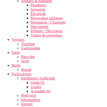
Artisans & Bâtiment
Plomberie
Serrurerie
Électricité
Rénovation intérieure
Menuiserie / Charpente
Maçonnerie
Peinture / Décoration
Toiture & couverture
Voyages
Tourisme
Gastronomie
Santé
Bien-être
Sport
Mode
Beauté
Technologies
Intelligence Artificielle
Outils IA
Guides
Actualités IA
High-tech
Informatique
Internet