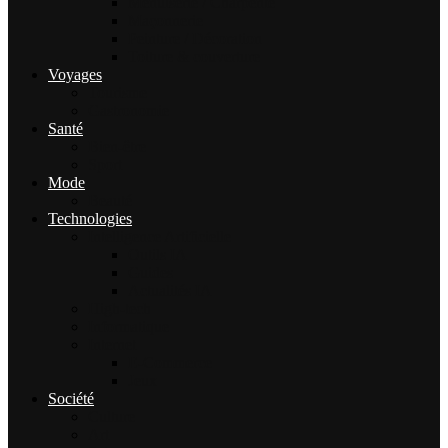
Menuiserie / Charpente
Maçonnerie
Peinture / Décoration
Toiture & couverture
Voyages
Tourisme
Gastronomie
Santé
Bien-être
Sport
Mode
Beauté
Technologies
Intelligence Artificielle
Outils IA
Guides
Actualités IA
High-tech
Informatique
Internet
E-Commerce
Jeux
Société
Culture
Art