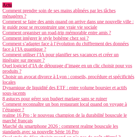
Actu
Comment prendre soin de ses mains abîmées par les tâches
ménagères ?
Comment se faire des amis quand on arrive dans une nouvelle ville :
le guide pour se reconstruire une vraie vie sociale
Comment organiser un road-trip mémorable entre amis ?
Comment intégrer le style bohème chez soi ?
Comment s’adapter face à l’évolution du chiffrement des données
face à l’IA quantique ?
Comment utiliser l’IA pour planifier ses vacances et créer un
itinéraire sur mesure ?
Quel logiciel d’IA de détourage d’image en un clic choisir pour vos
produits ?
Choisir un avocat divorce à Lyon : conseils, procédure et spécificités
locales
Dynamique de liquidité des ETF : entre volume boursier et actifs
sous-jacents
8 astuces pour gérer son budget mariage sans se ruiner
Comment reconnaître un bon restaurant local quand on voyage à
l’étranger ?
realme 16 Pro : le nouveau champion de la durabilité bouscule le
marché français
Marché du smartphone 2026 : comment realme bouscule les
standards avec sa nouvelle Série 16 Pro